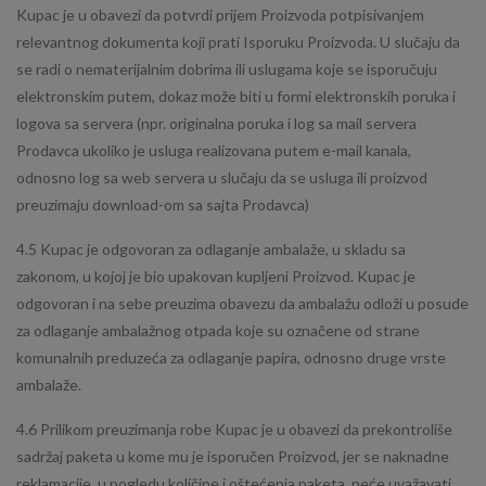
Kupac je u obavezi da potvrdi prijem Proizvoda potpisivanjem
relevantnog dokumenta koji prati Isporuku Proizvoda. U slučaju da
se radi o nematerijalnim dobrima ili uslugama koje se isporučuju
elektronskim putem, dokaz može biti u formi elektronskih poruka i
logova sa servera (npr. originalna poruka i log sa mail servera
Prodavca ukoliko je usluga realizovana putem e-mail kanala,
odnosno log sa web servera u slučaju da se usluga ili proizvod
preuzimaju download-om sa sajta Prodavca)
4.5 Kupac je odgovoran za odlaganje ambalaže, u skladu sa
zakonom, u kojoj je bio upakovan kupljeni Proizvod. Kupac je
odgovoran i na sebe preuzima obavezu da ambalažu odloži u posude
za odlaganje ambalažnog otpada koje su označene od strane
komunalnih preduzeća za odlaganje papira, odnosno druge vrste
ambalaže.
4.6 Prilikom preuzimanja robe Kupac je u obavezi da prekontroliše
sadržaj paketa u kome mu je isporučen Proizvod, jer se naknadne
reklamacije, u pogledu količine i oštećenja paketa, neće uvažavati.