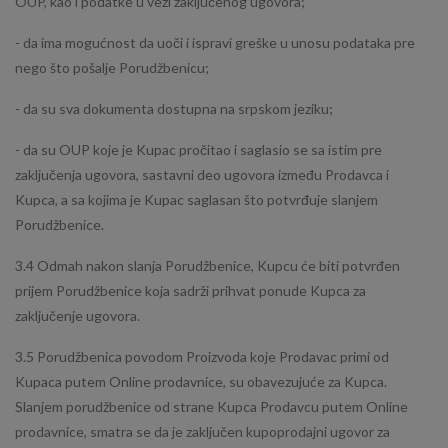
OUP, kao i podatke u vezi zaključenog ugovora;
- da ima mogućnost da uoči i ispravi greške u unosu podataka pre
nego što pošalje Porudžbenicu;
- da su sva dokumenta dostupna na srpskom jeziku;
- da su OUP koje je Kupac pročitao i saglasio se sa istim pre
zaključenja ugovora, sastavni deo ugovora između Prodavca i
Kupca, a sa kojima je Kupac saglasan što potvrđuje slanjem
Porudžbenice.
3.4 Odmah nakon slanja Porudžbenice, Kupcu će biti potvrđen
prijem Porudžbenice koja sadrži prihvat ponude Kupca za
zaključenje ugovora.
3.5 Porudžbenica povodom Proizvoda koje Prodavac primi od
Kupaca putem Online prodavnice, su obavezujuće za Kupca.
Slanjem porudžbenice od strane Kupca Prodavcu putem Online
prodavnice, smatra se da je zaključen kupoprodajni ugovor za