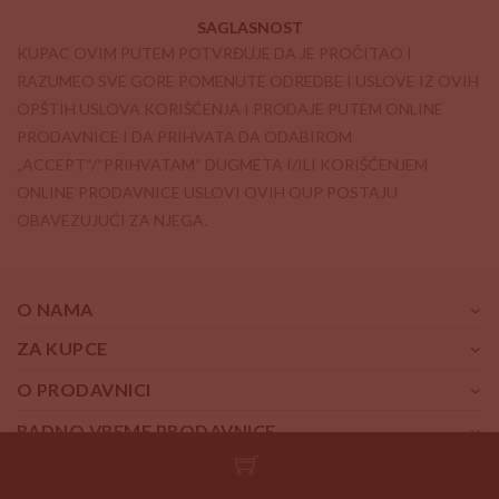
SAGLASNOST
KUPAC OVIM PUTEM POTVRĐUJE DA JE PROČITAO I
RAZUMEO SVE GORE POMENUTE ODREDBE I USLOVE IZ OVIH
OPŠTIH USLOVA KORIŠĆENJA I PRODAJE PUTEM ONLINE
PRODAVNICE I DA PRIHVATA DA ODABIROM
„ACCEPT“/“PRIHVATAM“ DUGMETA I/ILI KORIŠĆENJEM
ONLINE PRODAVNICE USLOVI OVIH OUP POSTAJU
OBAVEZUJUĆI ZA NJEGA.
O NAMA
ZA KUPCE
O PRODAVNICI
RADNO VREME PRODAVNICE