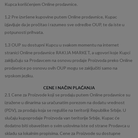
Kupca korišćenjem Online prodavnice.
1.2 Pre izvršene kupovine putem Online prodavnice, Kupac
izjavljuje da je pročitao i razumeo sve odredbe OUP, te da iste u
potpunosti prihvata.
1.3 OUP su dostupni Kupcu u svakom momentu na internet
stranici Online prodavnice RAKIJA MARKET, a ugovori koje Kupci
zaključuju sa Prodavcem na osnovu prodaje Proizvoda preko Online
prodavnice po osnovu ovih OUP mogu se zaključiti samo na
srpskom jeziku.
CENE I NAČIN PLAĆANJA
2.1 Cene za Proizvode koji se prodaju putem Online prodavnice su
izražene u dinarima sa uračunatim porezom na dodatu vrednost
(PDV), za prodaju koja se reguliše na teritoriji Republike Srbije. U
slučaju kupoprodaje Proizvoda van teritorije Srbije, Kupac će
dodatno biti obavešten o svim uslovima iste od strane Prodavca u
skladu sa lokalnim propisima. Cene za Proizvode su dostupne