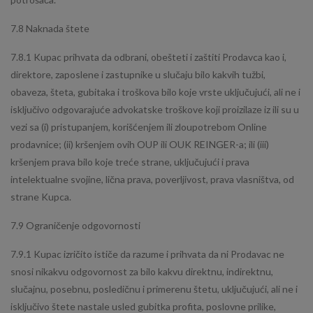
7.8 Naknada štete
7.8.1 Kupac prihvata da odbrani, obešteti i zaštiti Prodavca kao i,
direktore, zaposlene i zastupnike u slučaju bilo kakvih tužbi,
obaveza, šteta, gubitaka i troškova bilo koje vrste uključujući, ali ne i
isključivo odgovarajuće advokatske troškove koji proizilaze iz ili su u
vezi sa (i) pristupanjem, korišćenjem ili zloupotrebom Online
prodavnice; (ii) kršenjem ovih OUP ili OUK REINGER-a; ili (iii)
kršenjem prava bilo koje treće strane, uključujući i prava
intelektualne svojine, lična prava, poverljivost, prava vlasništva, od
strane Kupca.
7.9 Ograničenje odgovornosti
7.9.1 Kupac izričito ističe da razume i prihvata da ni Prodavac ne
snosi nikakvu odgovornost za bilo kakvu direktnu, indirektnu,
slučajnu, posebnu, posledičnu i primerenu štetu, uključujući, ali ne i
isključivo štete nastale usled gubitka profita, poslovne prilike,