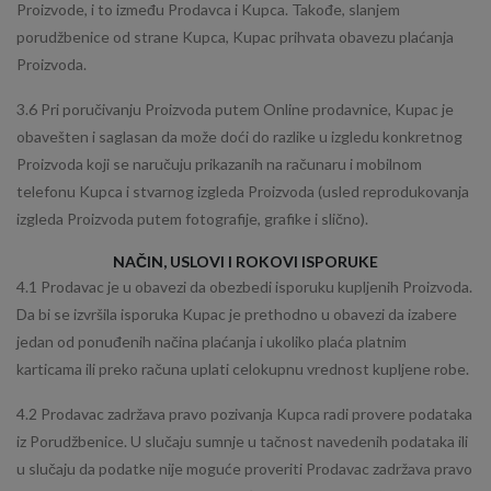
Proizvode, i to između Prodavca i Kupca. Takođe, slanjem
porudžbenice od strane Kupca, Kupac prihvata obavezu plaćanja
Proizvoda.
3.6 Pri poručivanju Proizvoda putem Online prodavnice, Kupac je
obavešten i saglasan da može doći do razlike u izgledu konkretnog
Proizvoda koji se naručuju prikazanih na računaru i mobilnom
telefonu Kupca i stvarnog izgleda Proizvoda (usled reprodukovanja
izgleda Proizvoda putem fotografije, grafike i slično).
NAČIN, USLOVI I ROKOVI ISPORUKE
4.1 Prodavac je u obavezi da obezbedi isporuku kupljenih Proizvoda.
Da bi se izvršila isporuka Kupac je prethodno u obavezi da izabere
jedan od ponuđenih načina plaćanja i ukoliko plaća platnim
karticama ili preko računa uplati celokupnu vrednost kupljene robe.
4.2 Prodavac zadržava pravo pozivanja Kupca radi provere podataka
iz Porudžbenice. U slučaju sumnje u tačnost navedenih podataka ili
u slučaju da podatke nije moguće proveriti Prodavac zadržava pravo