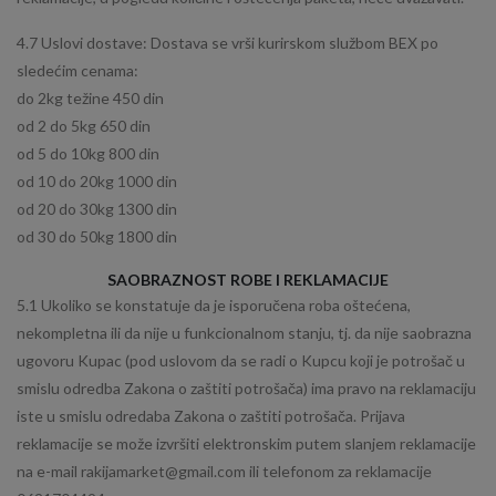
4.7 Uslovi dostave: Dostava se vrši kurirskom službom BEX po
sledećim cenama:
do 2kg težine 450 din
od 2 do 5kg 650 din
od 5 do 10kg 800 din
od 10 do 20kg 1000 din
od 20 do 30kg 1300 din
od 30 do 50kg 1800 din
SAOBRAZNOST ROBE I REKLAMACIJE
5.1 Ukoliko se konstatuje da je isporučena roba oštećena,
nekompletna ili da nije u funkcionalnom stanju, tj. da nije saobrazna
ugovoru Kupac (pod uslovom da se radi o Kupcu koji je potrošač u
smislu odredba Zakona o zaštiti potrošača) ima pravo na reklamaciju
iste u smislu odredaba Zakona o zaštiti potrošača. Prijava
reklamacije se može izvršiti elektronskim putem slanjem reklamacije
na e-mail rakijamarket@gmail.com ili telefonom za reklamacije