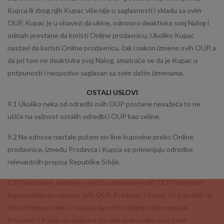
Kupca ili zbog njih Kupac više nije u saglasnosti i skladu sa ovim
OUP, Kupac je u obavezi da ukine, odnosno deaktivira svoj Nalog i
odmah prestane da koristi Online prodavnicu. Ukoliko Kupac
nastavi da koristi Online prodavnicu, čak i nakon izmene ovih OUP, a
da pri tom ne deaktivira svoj Nalog, smatraće se da je Kupac u
potpunosti i neopozivo saglasan sa svim datim izmenama.
OSTALI USLOVI
9.1 Ukoliko neka od odredbi ovih OUP postane nevažeća to ne
utiče na važnost ostalih odredbi i OUP kao celine.
9.2 Na odnose nastale putem on-line kupovine preko Online
prodavnice, između Prodavca i Kupca se primenjuju odredbe
relevantnih propisa Republike Srbije.
9.3 Eventualne sporove u vezi sa primenom ovih OUP i izvršenih
kupoprodaja po osnovu ovih OUP, Prodavac i Kupac će pokušati da
reše mirnim putem. U slučaju da mirno rešenje nije moguće,
Prodavac i Kupac su saglasni da reše eventualni spor pred