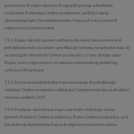
privremeno ili trajno obustavi ili ograniči pristup određenim
svojstvima ili delovima Online prodavnice, sa ili bez slanja
obaveštenja kako Destilerijama tako i Kupcu ili trećoj strani ili
odgovornosti prema istima.
7.5.2 Kupac takođe razume i prihvata da svaka takva promena ili
poboljšanje može da izmeni specifikacije sistema neophodne kako bi
se pristupilo i/ili koristio Online prodavnicu. U tom slučaju samo
Kupac snosi odgovornost za nabavku neophodnog dodatnog
softvera i/ili hardvera.
7.5.3 Sve nove karakteristike koje povećavaju ili poboljšavaju
sadašnju Online prodavnicu uključujući i implementaciju novih alata i
resursa, podležu OUP.
7.5.4 Prodavac obaveštava Kupca da može u bilo koje vreme
izmeniti ili ukinuti Online prodavnicu, ili deo Online prodavnice, sa ili
bez ikakvog obaveštenja Kupca ili odgovornosti prema njemu.