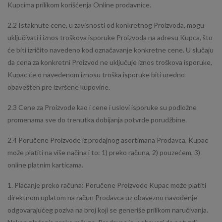
Kupcima prilikom korišćenja Online prodavnice.
2.2 Istaknute cene, u zavisnosti od konkretnog Proizvoda, mogu
uključivati i iznos troškova isporuke Proizvoda na adresu Kupca, što
će biti izričito navedeno kod označavanje konkretne cene. U slučaju
da cena za konkretni Proizvod ne uključuje iznos troškova isporuke,
Kupac će o navedenom iznosu troška isporuke biti uredno
obavešten pre izvršene kupovine.
2.3 Cene za Proizvode kao i cene i uslovi isporuke su podložne
promenama sve do trenutka dobijanja potvrde porudžbine.
2.4 Poručene Proizvode iz prodajnog asortimana Prodavca, Kupac
može platiti na više načina i to: 1) preko računa, 2) pouzećem, 3)
online platnim karticama.
1. Plaćanje preko računa: Poručene Proizvode Kupac može platiti
direktnom uplatom na račun Prodavca uz obavezno navođenje
odgovarajućeg poziva na broj koji se generiše prilikom naručivanja.