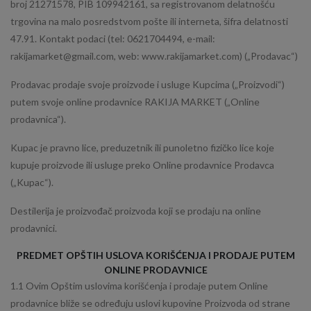
broj 21271578, PIB 109942161, sa registrovanom delatnošću
trgovina na malo posredstvom pošte ili interneta, šifra delatnosti
47.91. Kontakt podaci (tel: 0621704494, e-mail:
rakijamarket@gmail.com, web: www.rakijamarket.com) („Prodavac“)
Prodavac prodaje svoje proizvode i usluge Kupcima („Proizvodi“)
putem svoje online prodavnice RAKIJA MARKET („Online
prodavnica“).
Kupac je pravno lice, preduzetnik ili punoletno fizičko lice koje
kupuje proizvode ili usluge preko Online prodavnice Prodavca
(„Kupac“).
Destilerija je proizvođač proizvoda koji se prodaju na online
prodavnici.
PREDMET OPŠTIH USLOVA KORIŠĆENJA I PRODAJE PUTEM
ONLINE PRODAVNICE
1.1 Ovim Opštim uslovima korišćenja i prodaje putem Online
prodavnice bliže se određuju uslovi kupovine Proizvoda od strane