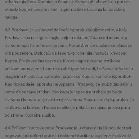
otkazivanja Porudžbenice o čemu će Kupac biti obavešten putem
e-maila koji je naveo prilikom registracije i otvaranja korisničkog
naloga.
4.3 Prodavac je u obavezi da izvrši Isporuku kupljene robe, a koju
Prodavac ima na lageru, najkasnije u roku od 2 dana od momenta
izvršene uplate, odnosno prijema Porudžbenice ukoliko se plaćanje
vrši pouzećem. U slučaju da Isporuka robe nije moguća, krivicom
Kupca, Prodavac ima pravo da Kupcu naplati realne troškove
prilikom ponovljene Isporuke robe (primera radi, troškove ležarine u
magacinu Prodavca, isporuke na adresu Kupca, kurirske isporuke).
Kao dokaz da je Isporuka neuspešna, Prodavcu će služiti zapisnik u
kome će se navesti dan i čas kada je Isporuka trebala da bude
izvršena i konstataciju zašto nije izvršena. Smatra se da isporuka nije
realizovana krivicom Kupca ukoliko je pokušana najmanje dva puta
od strane Kurirske službe.
4.4 Prilikom isporuke robe Prodavac je u obavezi da Kupcu dostavi
odgovarajući račun i prateću dokumentaciju uz kupljene Proizvode.