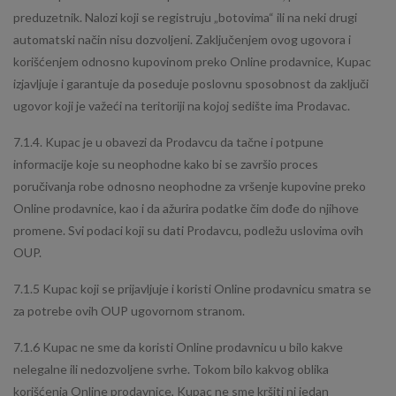
preduzetnik. Nalozi koji se registruju „botovima“ ili na neki drugi
automatski način nisu dozvoljeni. Zaključenjem ovog ugovora i
korišćenjem odnosno kupovinom preko Online prodavnice, Kupac
izjavljuje i garantuje da poseduje poslovnu sposobnost da zaključi
ugovor koji je važeći na teritoriji na kojoj sedište ima Prodavac.
7.1.4. Kupac je u obavezi da Prodavcu da tačne i potpune
informacije koje su neophodne kako bi se završio proces
poručivanja robe odnosno neophodne za vršenje kupovine preko
Online prodavnice, kao i da ažurira podatke čim dođe do njihove
promene. Svi podaci koji su dati Prodavcu, podležu uslovima ovih
OUP.
7.1.5 Kupac koji se prijavljuje i koristi Online prodavnicu smatra se
za potrebe ovih OUP ugovornom stranom.
7.1.6 Kupac ne sme da koristi Online prodavnicu u bilo kakve
nelegalne ili nedozvoljene svrhe. Tokom bilo kakvog oblika
korišćenja Online prodavnice, Kupac ne sme kršiti ni jedan