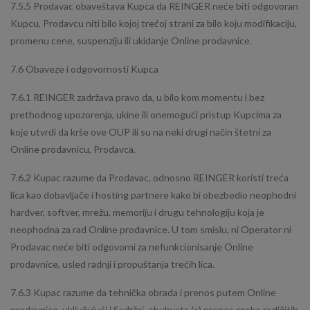
7.5.5 Prodavac obaveštava Kupca da REINGER neće biti odgovoran
Kupcu, Prodavcu niti bilo kojoj trećoj strani za bilo koju modifikaciju,
promenu cene, suspenziju ili ukidanje Online prodavnice.
7.6 Obaveze i odgovornosti Kupca
7.6.1 REINGER zadržava pravo da, u bilo kom momentu i bez
prethodnog upozorenja, ukine ili onemogući pristup Kupcima za
koje utvrdi da krše ove OUP ili su na neki drugi način štetni za
Online prodavnicu, Prodavca.
7.6.2 Kupac razume da Prodavac, odnosno REINGER koristi treća
lica kao dobavljače i hosting partnere kako bi obezbedio neophodni
hardver, softver, mrežu, memoriju i drugu tehnologiju koja je
neophodna za rad Online prodavnice. U tom smislu, ni Operator ni
Prodavac neće biti odgovorni za nefunkcionisanje Online
prodavnice, usled radnji i propuštanja trećih lica.
7.6.3 Kupac razume da tehnička obrada i prenos putem Online
prodavnice, uključujući i Sadržaj, obuhvata (a) prenos preko različitih