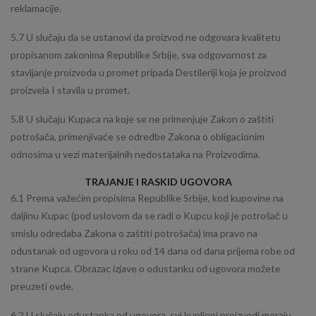
reklamacije.
5.7 U slučaju da se ustanovi da proizvod ne odgovara kvalitetu
propisanom zakonima Republike Srbije, sva odgovornost za
stavljanje proizvoda u promet pripada Destileriji koja je proizvod
proizvela I stavila u promet.
5.8 U slučaju Kupaca na koje se ne primenjuje Zakon o zaštiti
potrošača, primenjivaće se odredbe Zakona o obligacionim
odnosima u vezi materijalnih nedostataka na Proizvodima.
TRAJANJE I RASKID UGOVORA
6.1 Prema važećim propisima Republike Srbije, kod kupovine na
daljinu Kupac (pod uslovom da se radi o Kupcu koji je potrošač u
smislu odredaba Zakona o zaštiti potrošača) ima pravo na
odustanak od ugovora u roku od 14 dana od dana prijema robe od
strane Kupca. Obrazac izjave o odustanku od ugovora možete
preuzeti ovde.
6.2 U slučaju odustanka od ugovora, svi kupljeni proizvodi moraju