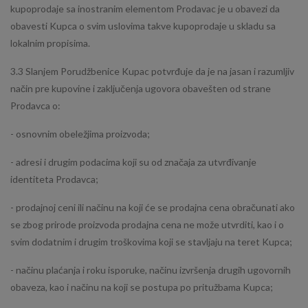
kupoprodaje sa inostranim elementom Prodavac je u obavezi da
obavesti Kupca o svim uslovima takve kupoprodaje u skladu sa
lokalnim propisima.
3.3 Slanjem Porudžbenice Kupac potvrđuje da je na jasan i razumljiv
način pre kupovine i zaključenja ugovora obavešten od strane
Prodavca o:
- osnovnim obeležjima proizvoda;
- adresi i drugim podacima koji su od značaja za utvrđivanje
identiteta Prodavca;
- prodajnoj ceni ili načinu na koji će se prodajna cena obračunati ako
se zbog prirode proizvoda prodajna cena ne može utvrditi, kao i o
svim dodatnim i drugim troškovima koji se stavljaju na teret Kupca;
- načinu plaćanja i roku isporuke, načinu izvršenja drugih ugovornih
obaveza, kao i načinu na koji se postupa po pritužbama Kupca;