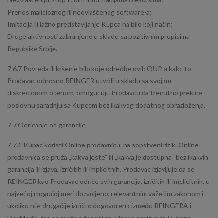
Prenos malicioznog ili neovlašćenog software-a;
Imitacija ili lažno predstavljanje Kupca na bilo koji način;
Druge aktivnosti zabranjene u skladu sa pozitivnim propisima
Republike Srbije.
7.6.7 Povreda ili kršenje bilo koje odredbe ovih OUP, a kako to
Prodavac odnosno REINGER utvrdi u skladu sa svojom
diskrecionom ocenom, omogućuju Prodavcu da trenutno prekine
poslovnu saradnju sa Kupcem bez ikakvog dodatnog obrazloženja.
7.7 Odricanje od garancije
7.7.1 Kupac koristi Online prodavnicu, na sopstveni rizik. Online
prodavnica se pruža „kakva jeste“ ili „kakva je dostupna“ bez ikakvih
garancija ili izjava, izričitih ili implicitnih. Prodavac izjavljuje da se
REINGER kao Prodavac odriče svih garancija, izričitih ili implicitnih, u
najvećoj mogućoj meri dozvoljenoj relevantnim važećim zakonom i
ukoliko nije drugačije izričito dogovoreno između REINGERA i
Destilerija, što se može odnositi na njihove proizvode i usluge,