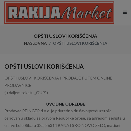
OPŠTI USLOVI KORIŠĆENJA
NASLOVNA
OPŠTI USLOVI KORIŠĆENJA
OPŠTI USLOVI KORIŠĆENJA
OPŠTI USLOVI KORIŠĆENJA I PRODAJE PUTEM ONLINE
PRODAVNICE
(u daljem tekstu „OUP“)
UVODNE ODREDBE
Prodavac REINGER d.o.o. je privredno društvo/preduzetnik
osnovan u skladu sa pravom Republike Srbije, sa adresom sedišta u
ul. Ive Lole Ribara 32a, 26314 BANATSKO NOVO SELO, matični