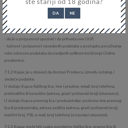
ste stariji od 18 godina?
je poslao robu Prodavcu u zavisnosti od toga šta nastupa prvo.
DA
NE
USLOVI KORIŠĆENJA ONLINE PRODAVNICE
7.1.1 Kupac korišćenjem Online prodavnice za kupovinu Proizvoda,
potvrđuje sledeće:
- da je u potpunosti upoznat i da prihvata ove OUP,
- tačnost i potpunost navedenih podataka u postupku poručivanja
robe odnosno podataka dostavljenih prilikom korišćenja Online
prodavnice.
7.1.2 Kupac je u obavezi da dostavi Prodavcu, između ostalog, i
sledeće podatke:
U slučaju Kupca fizičkog lica: Ime i prezime, email, broj telefona,
prebivalište ili boravište (adresa, grad i poštanski broj) (obavezno),
U slučaju Kupca pravnog lica i preduzetnika: poslovno ime pravnog
lica ili preduzetnika, adresa sedišta (adresa, grad i poštanski broj),
matični broj, PIB, e-mail, broj telefona (svi podaci obavezni).
7.1.3 Kupac može biti svako punoletno fizičko lice, pravno lice ili