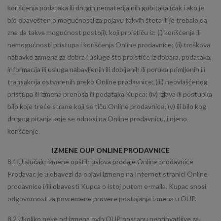
korišćenja podataka ili drugih nematerijalnih gubitaka (čak i ako je
bio obavešten o mogućnosti za pojavu takvih šteta ili je trebalo da
zna da takva mogućnost postoji), koji proističu iz: (i) korišćenja ili
nemogućnosti pristupa i korišćenja Online prodavnice; (ii) troškova
nabavke zamena za dobra i usluge što proističe iz dobara, podataka,
informacija ili usluga nabavljenih ili dobijenih ili poruka primljenih ili
transakcija ostvarenih preko Online prodavnice; (iii) neovlašćenog
pristupa ili izmena prenosa ili podataka Kupca; (iv) izjava ili postupka
bilo koje treće strane koji se tiču Online prodavnice; (v) ili bilo kog
drugog pitanja koje se odnosi na Online prodavnicu, i njeno
korišćenje.
IZMENE OUP ONLINE PRODAVNICE
8.1 U slučaju izmene opštih uslova prodaje Online prodavnice
Prodavac je u obavezi da objavi izmene na Internet stranici Online
prodavnice i/ili obavesti Kupca o istoj putem e-maila. Kupac snosi
odgovornost za povremene provere postojanja izmena u OUP.
8.2 Ukoliko neke od izmena ovih OUP postanu neprihvatljive za