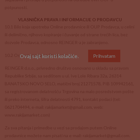
potpunosti.
VLASNIČKA PRAVA I INFORMACIJE O PRODAVCU
10.1 Bilo koja upotreba Online prodavnice ili OUP Prodavca, u celini
ili delimično, njihovo kopiranje i čuvanje od strane trećih lica, bez
dozvole Prodavca, odnosno REINGER-a je zabranjeno.
10.2 Osnovni podaci o Prodavcu su:
Ovaj sajt koristi kolačiće.
Prihvatam
REINGER d.o.o., privredno društvo osnovano u skladu sa pravom
Republike Srbije, sa sedištem u ul. Ive Lole Ribara 32a, 26314
BANATSKO NOVO SELO, matični broj 21271578, PIB 109942161,
sa registrovanom delatnošću Trgovina na malo posredstvom pošte
ili preko interneta, šifra delatnosti 4791, kontakt podaci (tel:
0621704494, e-mail: rakijamarket@gmail.com, web:
www.rakijamarket.com)
Za sva pitanja i primedbe u vezi sa prodajom putem Online
prodavnice možete nam pisati na e-mail: rakijamarket@gmail.com.