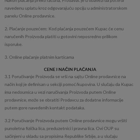
Nakon plaćanja preko računa, Prodavac je u obavezi da potvrdi
navedenu uplatu kroz odgovarajuću opciju u administratorskom
panelu Online prodavnice.
2. Plaćanje pouzećem: Kod plaćanja pouzećem Kupac će cenu
naručenih Proizvoda platiti u gotovini neposredno prilikom
isporuke.
3. Online plaćanje platnim karticama
CENE I NAČIN PLAĆANJA
3.1 Poručivanje Proizvoda se vrši na sajtu Online prodavnice na
način koji je definisan u sekciji pomoć/kupovina. U slučaju da Kupac
ima nedoumica u vezi naručivanja Proizvoda putem Online
prodavnice, može se obratiti Prodavcu za dodatne informacije
putem gore navedenih kontakt podataka.
3.2 Poručivanje Proizvoda putem Online prodavnice mogu vršiti
punoletna fizička lica, preduzetnici i pravna lica. Ovi OUP su
sačinjeni u skladu sa propisima Republike Srbije, a u slučaju