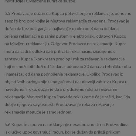
institucije i Ovlašćene kurirske službe.
5.5 Prodavac je dužan da Kupcu potvrdi prijem reklamacije, odnosno
saopšti broj pod kojim je njegova reklamacija zavedena. Prodavac je
dužan da bez odlaganja, a najkasnije u roku od 8 dana od dana
prijema reklamacije pisanim putem ili elektronski, odgovori Kupcu
na izjavljenu reklamaciju. Odgovor Prodavca na reklamaciju Kupca
mora da sadrži odluku da li prihvata reklamaciju, izjašnjenje o
zahtevu Kupca i konkretan predlog i rok za rešavanje reklamacije
koji ne može biti duži od 15 dana, odnosno 30 dana za tehničku robu
i nameštaj, od dana podnošenja reklamacije. Ukoliko Prodavac iz
objektivnih razloga nije u mogućnosti da udovolji zahtevu Kupca u
navedenom roku, dužan je da o produženju roka za rešavanje
reklamacije obavesti Kupca i navede rok u kome će je rešiti, kao i da
dobije njegovu saglasnost. Produžavanje roka za rešavanje
reklamacija moguće je samo jednom.
5.6 Kupac ima pravo na otklanjanje nesaobraznosti na Proizvodima
isključivo uz odgovarajući račun, koji je dužan da priloži prilikom