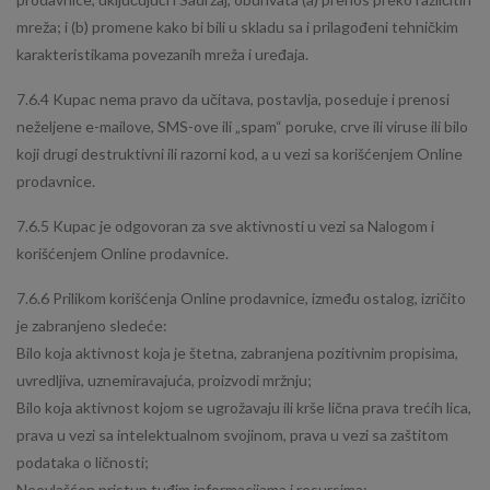
mreža; i (b) promene kako bi bili u skladu sa i prilagođeni tehničkim
karakteristikama povezanih mreža i uređaja.
7.6.4 Kupac nema pravo da učitava, postavlja, poseduje i prenosi
neželjene e-mailove, SMS-ove ili „spam“ poruke, crve ili viruse ili bilo
koji drugi destruktivni ili razorni kod, a u vezi sa korišćenjem Online
prodavnice.
7.6.5 Kupac je odgovoran za sve aktivnosti u vezi sa Nalogom i
korišćenjem Online prodavnice.
7.6.6 Prilikom korišćenja Online prodavnice, između ostalog, izričito
je zabranjeno sledeće:
Bilo koja aktivnost koja je štetna, zabranjena pozitivnim propisima,
uvredljiva, uznemiravajuća, proizvodi mržnju;
Bilo koja aktivnost kojom se ugrožavaju ili krše lična prava trećih lica,
prava u vezi sa intelektualnom svojinom, prava u vezi sa zaštitom
podataka o ličnosti;
Neovlašćen pristup tuđim informacijama i resursima;