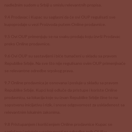
nadležnim sudom u Srbiji u smislu relevantnih propisa.
9.4 Prodavac i Kupac su saglasni da će ovi OUP regulisati sve
kupoprodaje u vezi Proizvoda putem Online prodavnice.
9.5 Ovi OUP primenjuju se na svaku prodaju koju izvrši Prodavac
preko Online prodavnice.
9.6 Ovi OUP su sastavljeni i biće tumačeni u skladu sa pravom
Republike Srbije. Na sve što nije regulisano ovim OUP primenjivaće
se relevantne odredbe srpskog prava.
9.7 Online prodavnica je osnovana i posluje u skladu sa pravom
Republike Srbije. Kupci koji odluče da pristupe i koriste Online
prodavnicu, sa lokacija koje su izvan Republike Srbije čine to na
sopstvenu inicijativu i rizik, i snose odgovornost za usklađenost sa
relevantnim lokalnim zakonima.
9.8 Pristupanjem i korišćenjem Online prodavnice Kupac se
saglašava i pristaje u potpunosti na odredbe ovih OUP u