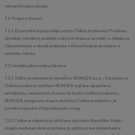
relevantni zakon/propis.
7.2 Podaci o ličnosti
7.2.1 Za potrebe kupoprodaje putem Online prodavnice Prodavac
obrađuje određene podatke o ličnosti Kupaca na način i u skladu sa
Obaveštenjem o obradi podataka o ličnosti koje je dostupno u
nastavku teksta.
7.3 Intelektualna svojina i licenca
7.3.1 Online prodavnica je vlasništvo REINGER d.o.o. . Sva prava na
Online prodavnici zadržava REINGER, koji ima ograničenu,
neisključivu, neprenosivu licencu da koristi Online prodavnicu.
REINGER omogućava Kupcu da koristi Online prodavnicu za
potrebe kupovine Proizvoda preko istog.
7.3.2 Online prodavnica je zaštićena zakonima Republike Srbije i
drugim međunarodnim propisima za zaštitu prava intelektualne