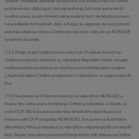
svojine. Prodavac izjavljuje da zadržava sva prava u vezi sa Online
prodavnicom, uključujući, bez ograničenja, bilo koje autorsko ili
srodno pravo, pravo intelektualne svojine, kao i ekskluzivno pravo
na pravljenje derivativnih dela, a Kupac je saglasan da neće praviti
autorska dela na osnovu Online prodavnice, osim ako je REINGER
to izričito dozvolio.
7.3.3 Dizajn, logoi i registrovani znaci koje Prodavac koristi na
Online prodavnici zaštićeni su zakonima Republike Srbije i drugim
međunarodnim propisima za zaštitu prava intelektualne svojine
(„Autorski delovi Online prodavnice“) i vlasništvo su odgovarajućih
lica.
7.3.4 Sva prava na Online prodavnici su vlasništvo REINGER, a
Kupac ima samo pravo korišćenja Online prodavnice, u skladu sa
ovim OUP. Bilo koja prava koja nisu eksplicitno data Kupcu na
osnovu ovih OUP pripadaju REINGERU. Sva prava na Autorskim
delovima Online prodavnica su vlasništvo odgovarajućih označenih
lica, i Kupac ima samo pravo korišćenja Autorskih delova na Online