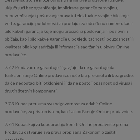
uključujući bez ograničenja, implicirane garancije za svojinu,
nepovređivanja i poštovanje prava intelektualne svojine bilo koje
vrste, garancije podobnosti za prodaju i za određenu namenu, kao i
bilo kakvih garancija koje mogu proizaći iz poslovanja ili poslovnih
običaja, kao i bilo kakve garancije u pogledu tačnosti, pouzdanosti ili
kvaliteta bilo kog sadržaja ili informacija sadržanih u okviru Online
prodavnice.
7.7.2 Prodavac ne garantuje i izjavljuje da ne garantuje da
funkcionisanje Online prodavnice neće biti prekinuto ili bez greške,
da će nedostaci biti otklonjeni ili da ne postoji opasnost od virusa i
drugih štetnih komponenti.
7.7.3 Kupac preuzima svu odgovornost za odabir Online
prodavnice, za pristup istom, kao i za korišćenje Online prodavnice.
7.7.4 Kupac koji za kupoprodaju koristi Online prodavnice prema
Prodavcu ostvaruje sva prava propisana Zakonom o zaštiti
potrošača.