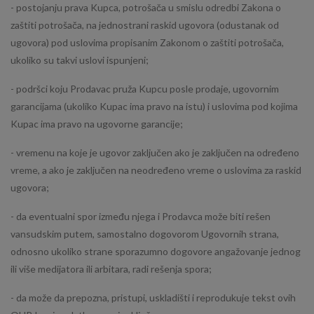
- postojanju prava Kupca, potrošača u smislu odredbi Zakona o
zaštiti potrošača, na jednostrani raskid ugovora (odustanak od
ugovora) pod uslovima propisanim Zakonom o zaštiti potrošača,
ukoliko su takvi uslovi ispunjeni;
- podršci koju Prodavac pruža Kupcu posle prodaje, ugovornim
garancijama (ukoliko Kupac ima pravo na istu) i uslovima pod kojima
Kupac ima pravo na ugovorne garancije;
- vremenu na koje je ugovor zaključen ako je zaključen na određeno
vreme, a ako je zaključen na neodređeno vreme o uslovima za raskid
ugovora;
- da eventualni spor između njega i Prodavca može biti rešen
vansudskim putem, samostalno dogovorom Ugovornih strana,
odnosno ukoliko strane sporazumno dogovore angažovanje jednog
ili više medijatora ili arbitara, radi rešenja spora;
- da može da prepozna, pristupi, uskladišti i reprodukuje tekst ovih