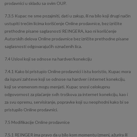
prodavnici u skladu sa ovim OUP.
7.3.5 Kupac ne sme pozajmiti, dati u zakup, ili na bilo koji drugi način
ustupiti trećim licima korišćenje Online prodavnice, bez izričite
prethodne pisane saglasnosti REINGERA, kao ni korišćenje
Autorskih delova Online prodavnice bez izričite prethodne pisane
saglasnosti odgovarajućih označenih lica.
7.4 Uslovi koji se odnose na hardver/konekciju
7.4.1 Kako bi pristupio Online prodavnici i istu koristio, Kupac mora
da ispuni zahteve koji se odnose na hardver i internet konekciju,
koji se vremenom mogu menjati. Kupac snosi celokupnu
odgovornost za plaćanje svih troškova za internet konekciju, kao i
za svu opremu, servisiranje, popravke koji su neophodni kako bi se
pristupilo Online prodavnici.
7.5 Modifikacije Online prodavnice
7.5.1 REINGER ima pravo da u bilo kom momentu izmeni, ažurira ili