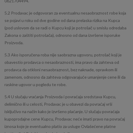
0621704494.
5.2 Prodavac je odgovoran za eventualnu nesaobraznost robe koja
se pojavi u roku od dve godine od dana prelaska rizika na Kupca
(pod uslovom da se radi o Kupcu koji je potrošač u smislu odredaba
Zakona o zaštiti potrošača), odnosno od dana izvršene isporuke
Proizvoda.
5.3 Ako isporučena roba nije saobrazna ugovoru, potrošač koji je
obavestio prodavca o nesaobraznosti, ima pravo da zahteva od
prodavca da otkloni nesaobraznost, bez naknade, opravkom ili
zamenom, odnosno da zahteva odgovarajuće umanjenje cene ili da
raskine ugovor u pogledu te robe.
5.4 U slučaju vraćanja Proizvoda i povraćaja sredstava Kupcu,
delimično ili u celosti, Prodavac je u obavezi da povraćaj vrši
isključivo na način kako je izvršeno plaćanje. U slučaju povraćaja
kupoprodajne cene Kupcu, Prodavac neće imati pravo na povraćaj
iznosa koje je eventualno platio za usluge Ovlašećene platne