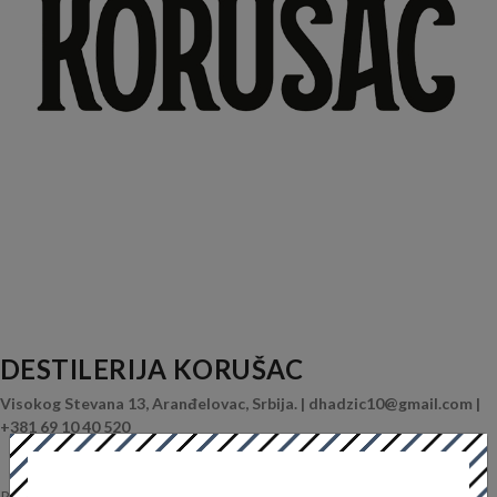
DESTILERIJA KORUŠAC
Visokog Stevana 13, Aranđelovac, Srbija. | dhadzic10@gmail.com |
+381 69 10 40 520
Rakija je napravljena za uživanje. U Srbiji svaki kraj ima specifičnu rakiju,