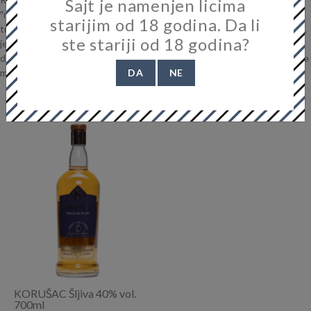
Sajt je namenjen licima
″najbolju na svetu″. Pečenje rakije nije uobičajna proizvodnja, već
starijim od 18 godina. Da li
tradicija koja se čuva i neguje. U destilerijama se krije tajna života i smrti,
ste stariji od 18 godina?
jer kao što svi znamo život počinje i završa se uz čašicu rakije. Nema
dobre rakije bez dobrog voća jer je ovo piće zdravlja, zadovoljstva, lepote
DA
NE
mirisa i bogatstva različitih ukusa.
KORUŠAC Šljiva 40% vol.
700ml