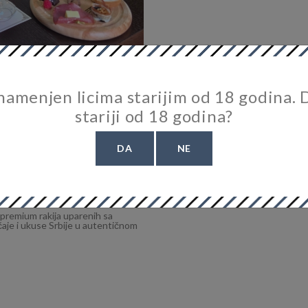
 Rakija Tasting in
 namenjen licima starijim od 18 godina. D
ijas Paired With
stariji od 18 godina?
 Experience In The Heart
DA
NE
 premium rakija uparenih sa
ičaje i ukuse Srbije u autentičnom