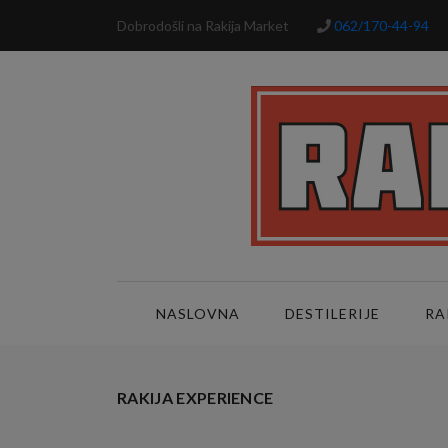
Dobrodošli na Rakija Market
062/170-44-94
NASLOVNA
DESTILERIJE
RA
RAKIJA EXPERIENCE