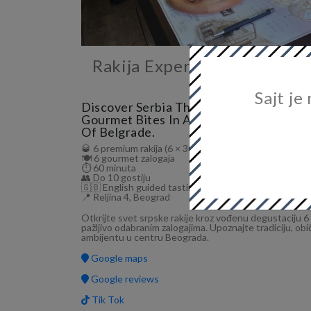
Rakija Experience – Serbian
Belgrade
Sajt je
Discover Serbia Through 6 Premium Rak
Gourmet Bites In An Authentic Tasting
Of Belgrade.
🥃 6 premium rakija (6 × 30 ml)
🍽️ 6 gourmet zalogaja
⏱️ 60 minuta
👥 Do 10 gostiju
🇬🇧 English guided tasting
📍 Reljina 4, Beograd
Otkrijte svet srpske rakije kroz vođenu degustaciju 6
pažljivo odabranim zalogajima. Upoznajte tradiciju, ob
ambijentu u centru Beograda.
Google maps
Google reviews
Tik Tok