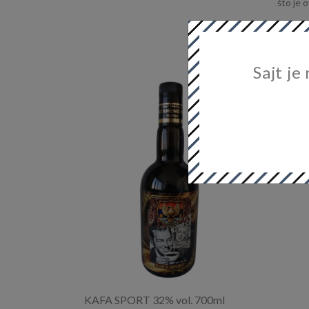
što je 
Sajt je
KAFA SPORT 32% vol. 700ml