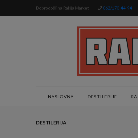
Dobrodošli na Rakija Market
062/170-44-94
NASLOVNA
DESTILERIJE
RA
DESTILERIJA