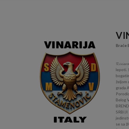
VI
Braće 
𝓡𝓲𝓿𝓲
lepoti. 
bogatim
željom 
grada A
Porodic
Belog Vi
BRENDOM
SRBIJI 
jedinst
se sa ž