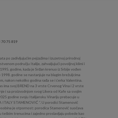
3 70 75 819
poznata po zadivljujućim pejzažima i izuzetnoj prirodnoj
edinstvenom području Italije, zahvaljujući povoljnoj klimi i
d 1995. godine, kada je Srđan krenuo iz Srbije vođen
e 1998. godine se nastanjuje na blagim brežuljcima
, nakon nekoliko godina rađa se i ćerka Valentina.
danas ima svoj BREND na 3 vrste Crvenog Vina i 2 vrste
očinje i sa proizvodnjom svog Likera od Kafe sa svojim
025 godine svoju Italijansku Vinariju prebacuje u
INARIJA ITALY STAMENOVIĆ “. U porodici Stamenović
 osobina je otpornost: porodica Stamenović suočava
u teškim trenucima i zajedno proslavljaju pobede kao