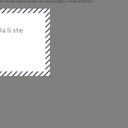
živ čovek i žena mogu sve da postignu. Hvala ti BOŽE!
a li ste