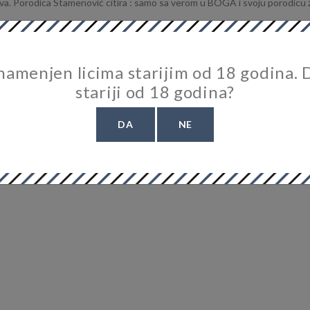
ova. Porodica Stamenović citira : samo sa verom u BOGA i svoju porodicu 
 namenjen licima starijim od 18 godina. D
stariji od 18 godina?
DA
NE