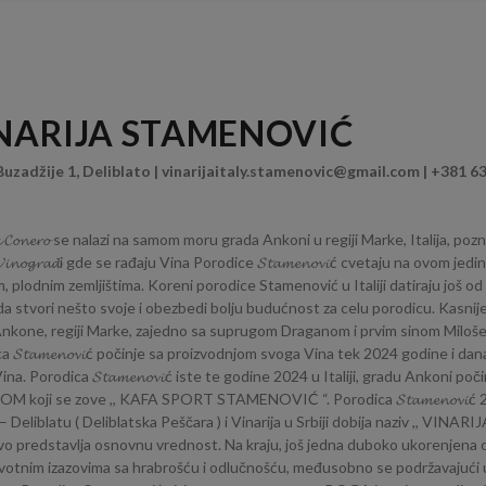
NARIJA STAMENOVIĆ
Buzadžije 1, Deliblato | vinarijaitaly.stamenovic@gmail.com | +381 6
𝓮𝓻𝓪 𝓒𝓸𝓷𝓮𝓻𝓸 se nalazi na samom moru grada Ankoni u regiji Marke, Italija, 
𝓥𝓲𝓷𝓸𝓰𝓻𝓪𝓭i gde se rađaju Vina Porodice 𝓢𝓽𝓪𝓶𝓮𝓷𝓸𝓿𝓲ć cvetaju na ovom j
, plodnim zemljištima. Koreni porodice Stamenović u Italiji datiraju još o
da stvori nešto svoje i obezbedi bolju budućnost za celu porodicu. Kasnij
nkone, regiji Marke, zajedno sa suprugom Draganom i prvim sinom Milošem
a 𝓢𝓽𝓪𝓶𝓮𝓷𝓸𝓿𝓲ć počinje sa proizvodnjom svoga Vina tek 2024 godine i 
na. Porodica 𝓢𝓽𝓪𝓶𝓮𝓷𝓸𝓿𝓲ć iste te godine 2024 u Italiji, gradu Ankoni p
 koji se zove ,, KAFA SPORT STAMENOVIĆ “. Porodica 𝓢𝓽𝓪𝓶𝓮𝓷𝓸𝓿𝓲ć 2
– Deliblatu ( Deliblatska Peščara ) i Vinarija u Srbiji dobija naziv ,, V
vo predstavlja osnovnu vrednost. Na kraju, još jedna duboko ukorenjena
ivotnim izazovima sa hrabrošću i odlučnošću, međusobno se podržavajući 