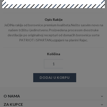
Pakovanje: 0,70L
Težina (za isporuku): 1,50KG
Opis Rakije
JeDiNa rakija od borovnice premium kvaliteta.Nešto sasvim novo na
našem tržištu i jedinstveno.Proizvedena procesom dvostruke
destilacije po originalnoj recepturi od domaćih borovnica sorte
PATRIOT i SPARTAN,uzgajani na planini Rajac.
Količina
DODAJ U KORPU
O NAMA
ZA KUPCE