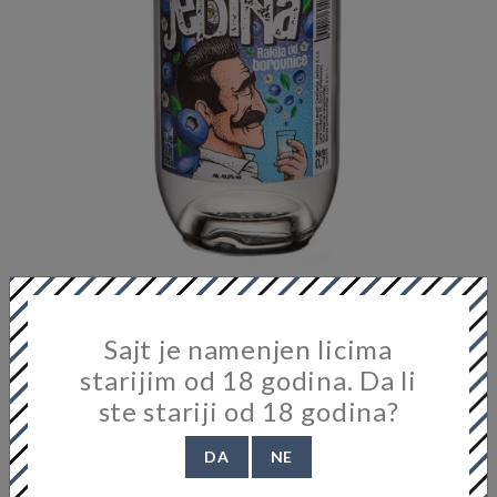
JEDINA BOROVNICA 40% VOL. 700ML
Sajt je namenjen licima
Destilerija:
Destilerija JEDINA
starijim od 18 godina. Da li
8.800,00 RSD
ste stariji od 18 godina?
Voće: Borovnica
DA
NE
Alkohol: 40%