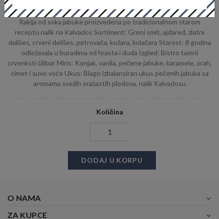
Opis Rakije
Rakija od soka jabuke proizvedena po tradicionalnom starom
receptu nalik na Kalvados Sortiment: Greni smit, ajdared, zlatni
delišes, crveni delišes, petrovača, kožara, kolačara Starost: 8 godina
odležavala u buradima od hrasta i duda Izgled: Bistro tamni
crvenksti ćilibar Miris: Konjak, vanila, pečene jabuke, karamele, orah,
cimet i suvo voće Ukus: Blago izbalansiran ukus pečenih jabuka sa
aromama svežih orašastih plodova, nalik Kalvadosu
Količina
DODAJ U KORPU
O NAMA
ZA KUPCE