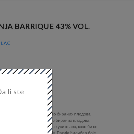
NJA BARRIQUE 43% VOL.
 PLAC
a li ste
Врхунска ракија, од пажљиво бираних плодова
ковачка. Добијена од ручно бираних плодова
 вади семена ложа, а затим се уситњава, како би се
је потребан за ферментацију. Ракија ћилибар боје