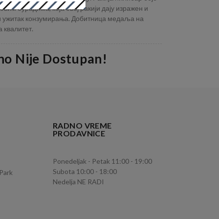
товим бурадима, која овој ракији дају изражен и
ки ужитак конзумирања. Добитница медаља на
 квалитет.
no Nije Dostupan!
RADNO VREME
PRODAVNICE
Ponedeljak - Petak 11:00 - 19:00
Subota 10:00 - 18:00
 Park
Nedelja NE RADI