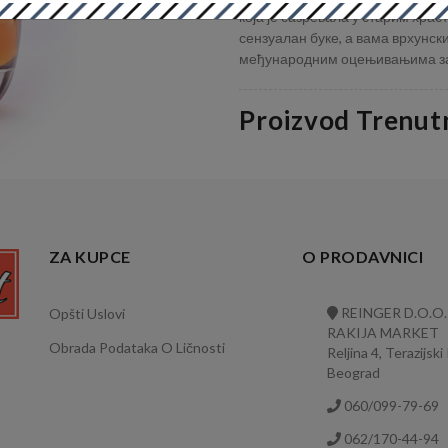
која је сазревала у старим храс
сензуалан буке, а вама врхунс
међународним оцењивањима за
Proizvod Trenut
ZA KUPCE
O PRODAVNICI
REINGER D.O.O.
Opšti Uslovi
RAKIJA MARKET
Obrada Podataka O Ličnosti
Reljina 4, Terazijski
Beograd
060/099-79-69
062/170-44-94