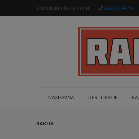
Dobrodošli na Rakija Market
062/170-44-94
NASLOVNA
DESTILERIJE
RA
RAKIJA