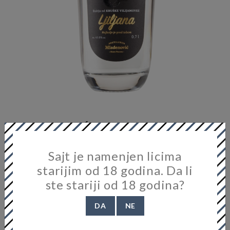
MLADENOVIĆ LJILJANA VILIJAMOVKA
700ML 41% VOL.
Destilerija:
Destilerija MLADENOVIĆ
Sajt je namenjen licima
2.900,00 RSD
starijim od 18 godina. Da li
ste stariji od 18 godina?
Voće: vilijamovka
DA
NE
Alkohol: 41%
Pakovanje: 0,70L