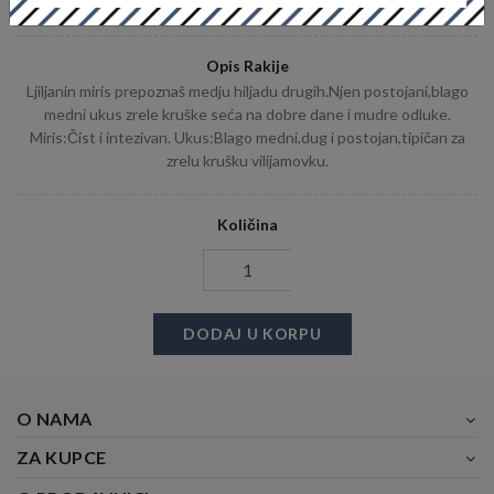
Težina (za isporuku): 1,50KG
Opis Rakije
Ljiljanin miris prepoznaš medju hiljadu drugih.Njen postojani,blago
medni ukus zrele kruške seća na dobre dane i mudre odluke.
Miris:Čist i intezivan. Ukus:Blago medni,dug i postojan,tipičan za
zrelu krušku vilijamovku.
Količina
DODAJ U KORPU
O NAMA
ZA KUPCE