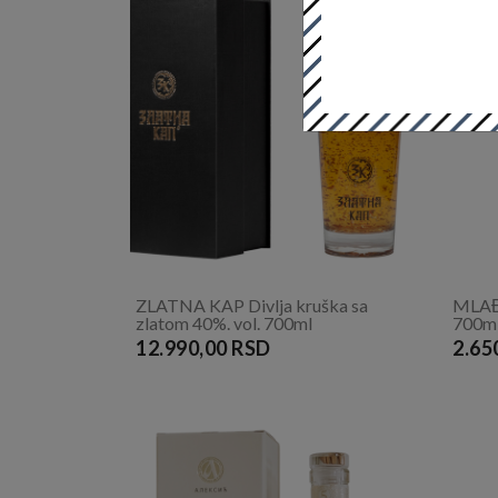
ZLATNA KAP Divlja kruška sa
MLAĐI
zlatom 40%. vol. 700ml
700m
12.990,00 RSD
2.65