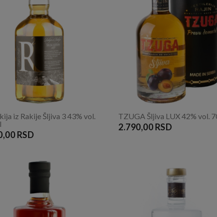
ija iz Rakije Šljiva 3 43% vol.
TZUGA Šljiva LUX 42% vol. 
l
2.790,00 RSD
0,00 RSD