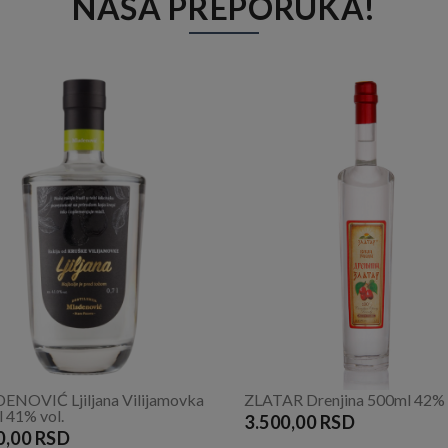
NAŠA PREPORUKA!
NOVIĆ Ljiljana Vilijamovka
ZLATAR Drenjina 500ml 42% 
 41% vol.
3.500,00 RSD
0,00 RSD