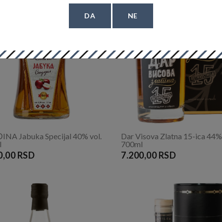
DA
NE
NA Jabuka Specijal 40% vol.
Dar Visova Zlatna 15-ica 44% 
l
700ml
0,00 RSD
7.200,00 RSD