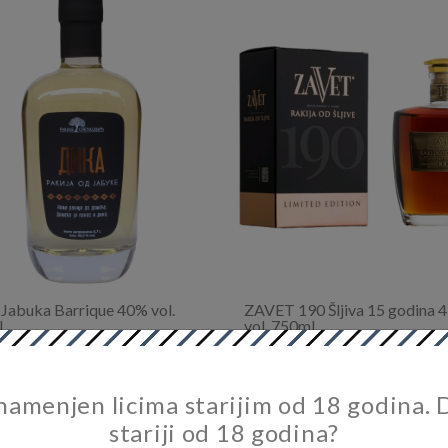
Jabuka Barrique 40% vol.
ZAVET 190 Šljiva 15 godina 
l
vol. 750ml
0,00 RSD
22.000,00 RSD
 namenjen licima starijim od 18 godina. D
stariji od 18 godina?