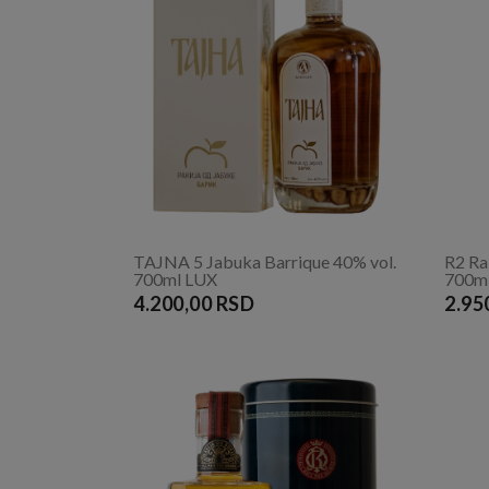
TAJNA 5 Jabuka Barrique 40% vol.
R2 Rak
700ml LUX
700m
4.200,00 RSD
2.95