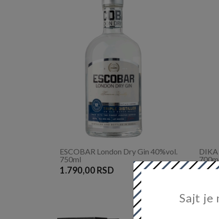
ESCOBAR London Dry Gin 40%vol.
DIKA 
750ml
700m
1.790,00 RSD
2.00
Sajt je