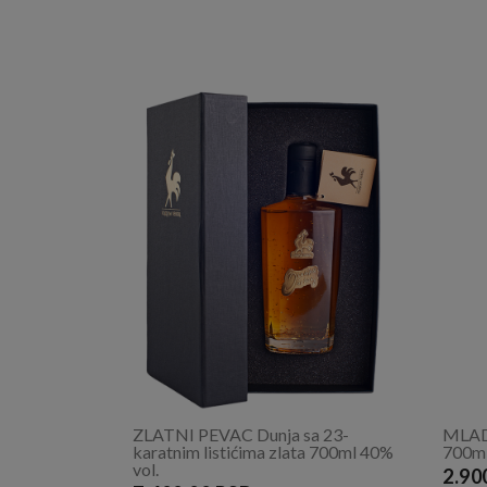
ZLATNI PEVAC Dunja sa 23-
MLADE
karatnim listićima zlata 700ml 40%
700ml
vol.
2.90