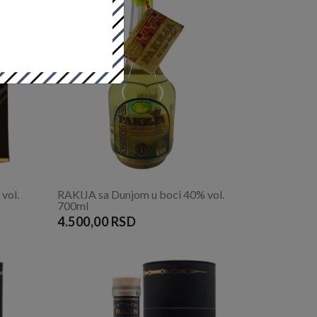
vol.
RAKIJA sa Dunjom u boci 40% vol.
700ml
4.500,00 RSD