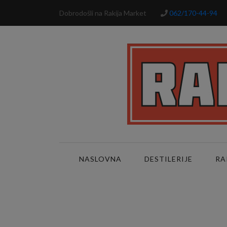
Dobrodošli na Rakija Market
062/170-44-94
NASLOVNA
DESTILERIJE
RA