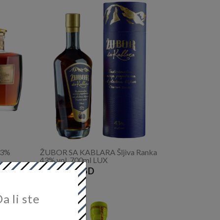
43%
ŽUBOR SA KABLARA Šljiva Ranka
43% vol. 700ml LUX
4.600,00 RSD
a li ste